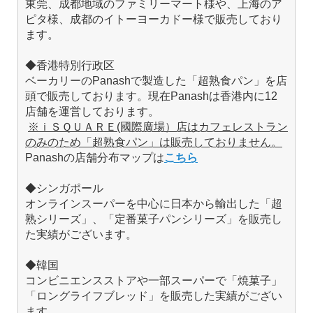
東莞、成都地域のファミリーマート様や、上海のア
ピタ様、成都のイトーヨーカドー様で販売しており
ます。
◆香港特別行政区
ベーカリーのPanashで製造した「超熟食パン」を店
頭で販売しております。現在Panashは香港内に12
店舗を運営しております。
※ｉＳＱＵＡＲＥ(國際廣場）店はカフェレストラン
のみのため「超熟食パン」は
販売しておりません。
Panashの店舗分布マップは
こちら
◆シンガポール
オンラインスーパーを中心に日本から輸出した「超
熟シリーズ」、「定番菓子パンシリーズ」を販売し
た実績がございます。
◆韓国
コンビニエンスストアや一部スーパーで「焼菓子」
「ロングライフブレッド」を販売した実績がござい
ます。