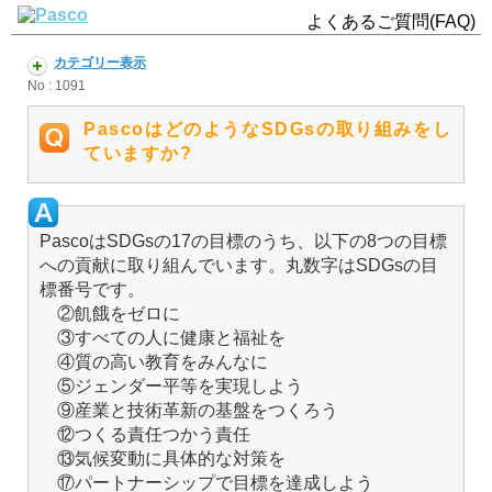
よくあるご質問(FAQ)
カテゴリー表示
No : 1091
PascoはどのようなSDGsの取り組みをし
ていますか?
PascoはSDGsの17の目標のうち、以下の8つの目標
への貢献に取り組んでいます。丸数字はSDGsの目
標番号です。
②飢餓をゼロに
③すべての人に健康と福祉を
④質の高い教育をみんなに
⑤ジェンダー平等を実現しよう
⑨産業と技術革新の基盤をつくろう
⑫つくる責任つかう責任
⑬気候変動に具体的な対策を
⑰パートナーシップで目標を達成しよう