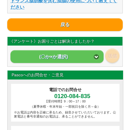
トランス脂肪酸を含む油脂の使用について教えてく
ださい
戻る
《アンケート》お困りごとは解決しましたか？
送信
(〇か×か選択)
Pascoへのお問合せ・ご意見
電話でのお問合せ
0120-084-835
【受付時間】9：00～17：00
（夏季休暇・年末年始・一部祝日を除く月～金）
※お電話は内容を正確に承るため、録音させていただいております。公
衆電話と番号非通知のお電話は、承ることができません。