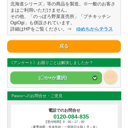
北海道シリーズ」等の商品を製造。※一般のお客さ
まはご利用いただけません。
その他、「のっぽろ野菜直売所」「プチキッチン
OgiOgi」も併設されています。
詳細はHPをご覧ください。⇒
ゆめちからテラス
戻る
《アンケート》お困りごとは解決しましたか？
送信
(〇か×か選択)
Pascoへのお問合せ・ご意見
電話でのお問合せ
0120-084-835
【受付時間】9：00～17：00
（夏季休暇・年末年始・一部祝日を除く月～金）