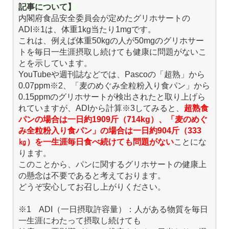
記事について】
内閣府食品安全委員会が定めたグリホサートの
ADI※1は、体重1kg当たり1mgです。
これは、例えば体重50kgの人が50mgのグリホサー
トを毎日一生涯摂取し続けても健康に問題がないこ
とを示しています。
YouTubeや週刊誌などでは、Pascoの「超熟」から
0.07ppm※2、「麦のめぐみ全粒粉入り食パン」から
0.15ppmのグリホサートが検出されたと取り上げら
れていますが、ADIから計算※3してみると、
超熟食
パンの場合は一日約1909斤（714kg）、「麦のめぐ
み全粒粉入り食パン」の場合は
一日約904斤（333
㎏）を一生涯毎日
食べ続けても問題がない
ことにな
ります。
このことから、パンに関するグリホサートの健康上
の懸念は不要であると考えております。
どうぞ安心してお召し上がりください。
※1 ADI（一日摂取許容量）：人がある物質を毎日
一生涯にわたって摂取し続けても