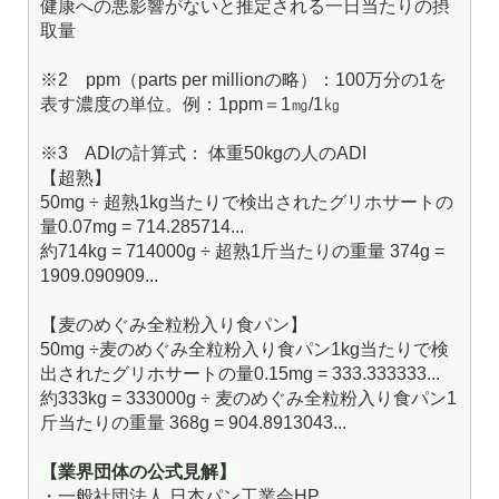
健康への悪影響がないと推定される一日当たりの摂
取量
※2 ppm（parts per millionの略）：100万分の1を
表す濃度の単位。例：1ppm＝1㎎/1㎏
※3 ADIの計算式： 体重50kgの人のADI
【超熟】
50mg ÷ 超熟1kg当たりで検出されたグリホサートの
量0.07mg = 714.285714...
約714kg = 714000g ÷ 超熟1斤当たりの重量 374g =
1909.090909...
【麦のめぐみ全粒粉入り食パン】
50mg ÷麦のめぐみ全粒粉入り食パン1kg当たりで検
出されたグリホサートの量0.15mg = 333.333333...
約333kg = 333000g ÷ 麦のめぐみ全粒粉入り食パン1
斤当たりの重量 368g = 904.8913043...
【業界団体の公式見解】
・一般社団法人 日本パン工業会HP