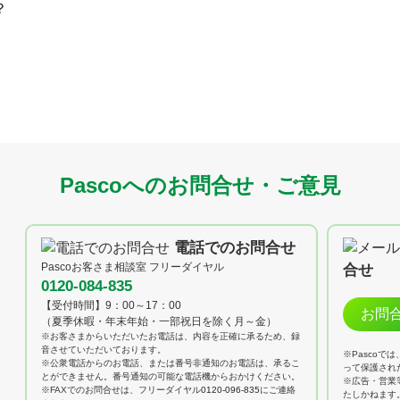
？
Pascoへのお問合せ・ご意見
電話でのお問合せ
Pascoお客さま相談室 フリーダイヤル
合せ
0120-084-835
【受付時間】9：00～17：00
お問
（夏季休暇・年末年始・一部祝日を除く月～金）
※お客さまからいただいたお電話は、内容を正確に承るため、録
音させていただいております。
※Pascoで
※公衆電話からのお電話、または番号非通知のお電話は、承るこ
って保護され
とができません。番号通知の可能な電話機からおかけください。
※広告・営業
※FAXでのお問合せは、フリーダイヤル
0120-096-835
にご連絡
たしかねます